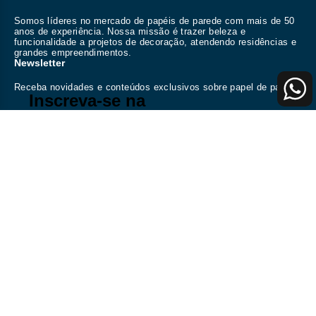
Somos líderes no mercado de papéis de parede com mais de 50
anos de experiência. Nossa missão é trazer beleza e
funcionalidade a projetos de decoração, atendendo residências e
grandes empreendimentos.
Newsletter
Receba novidades e conteúdos exclusivos sobre papel de parede
Inscreva-se na
nossa newsletter
Fique por dentro dos principais
assuntos de papéis de parede na
decoração e design brasileiro.
Enviar
Mapa do Site
Coleções