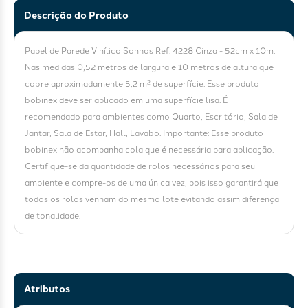
Descrição do Produto
Papel de Parede Vinílico Sonhos Ref. 4228 Cinza - 52cm x 10m.
Nas medidas 0,52 metros de largura e 10 metros de altura que
cobre aproximadamente 5,2 m² de superfície. Esse produto
bobinex deve ser aplicado em uma superfície lisa. É
recomendado para ambientes como Quarto, Escritório, Sala de
Jantar, Sala de Estar, Hall, Lavabo. Importante: Esse produto
bobinex não acompanha cola que é necessária para aplicação.
Certifique-se da quantidade de rolos necessários para seu
ambiente e compre-os de uma única vez, pois isso garantirá que
todos os rolos venham do mesmo lote evitando assim diferença
de tonalidade.
Atributos