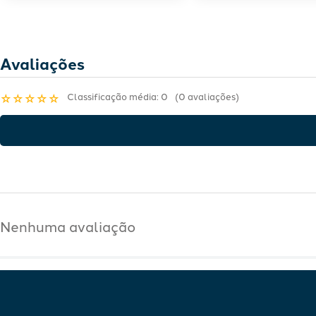
Avaliações
Classificação média: 0
(0 avaliações)
☆
☆
☆
☆
☆
Nenhuma avaliação