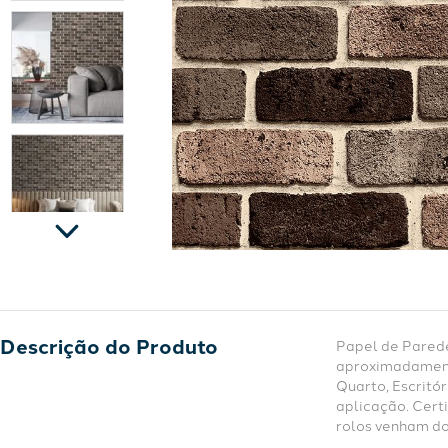
Descrição do Produto
Papel de Parede
aproximadamente
Quarto, Escritór
aplicação. Cert
rolos venham do