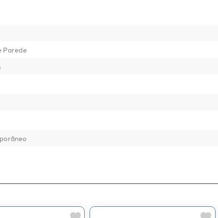
e Parede
s
porâneo