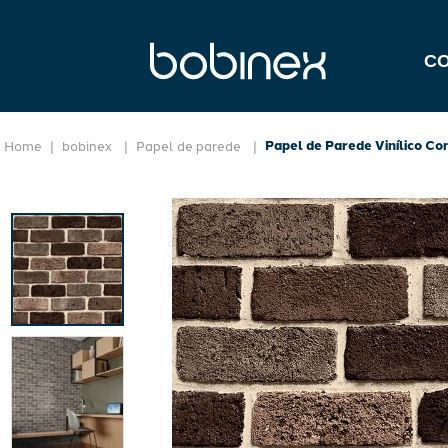
C
Papel de Parede Vinílico 
bobinex
Papel de parede